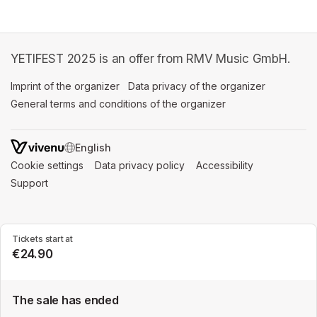
YETIFEST 2025 is an offer from RMV Music GmbH.
Imprint of the organizer
(opens in a new tab)
Data privacy of the organizer
(opens in 
General terms and conditions of the organizer
(opens in a new ta
SWITCH LANGUAGE
Cookie settings
(opens in a new tab)
Data privacy policy
(opens in a new tab)
Accessibility
(opens in a n
Support
(opens in a new tab)
Tickets start at
€24.90
The sale has ended